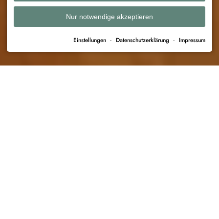
Nur notwendige akzeptieren
Einstellungen
·
Datenschutzerklärung
·
Impressum
APARTHÄUSER Steiner
›
Aparthäuser
›
⌂ Haus Susanne in Obermaiselstein
›
103 | Alpgenuss
Haus Susanne
Ferienwohnung Alpgenuss
Die Ferienwohnung 103 | Alpgenuss ist im modernen
Landhausstil eingerichtet liegt im 1.Obergeschoss mit Süd-
West-Balkon und freiem Blick auf die Oberallgäuer Bergwelt.
Empfohlene Personenzahl: 1 bis 4 Personen
Maximale Personenzahl: 4 Personen
Vollausgestattete Küche
mit Geschirrspüler,
Filterkaffeemaschine, Wasserkocher, Toaster.