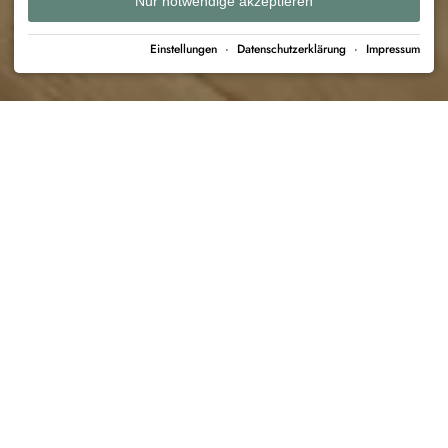
Nur notwendige akzeptieren
Einstellungen
·
Datenschutzerklärung
·
Impressum
APARTHÄUSER Steiner
›
Ferienhäuser
TRUSTYOU
97
%
BEWERTUNG
Aparthäuser Steiner
SUCHEN & BUCHEN